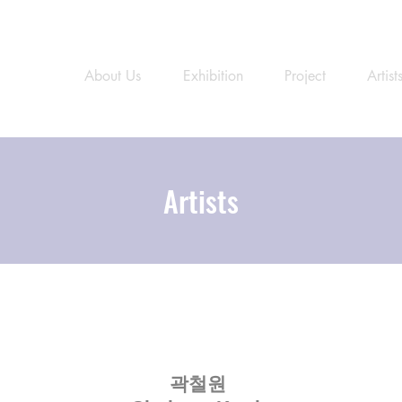
About Us
Exhibition
Project
Artist
Artists
곽철원